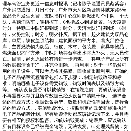
理车驾管业务更近一信息时报讯（记者陈子垤通讯员蔡紫容）
广州消防通报，月日时分，广州市天河区新塘街沐陂东路6号
废品仓库发生火警，支队指挥中心立即调派出动个中队，个大
队，共辆消防车，辆指挥车，6名指战员到场处置。当天凌晨
时分，特勤二中队汇报到场；时分，天河大队汇报到场；6时
分，火势控制；时分，明火扑灭。据了解，起火建筑为废品仓
库，单层，铁皮盖顶结构，建筑面积约平方米。着火部位仓
库，主要燃烧物为废品、纸皮、木材、包装袋、家具等物品，
燃烧面积约平方米，中队到场共台车出水将火扑灭，无人员伤
亡。目前，起火原因还有待进一步调查。，将电子产品上所有
的数据都清除干净，并完全删除。. 再利用：对于一些仍然可
用的电子设备，可以考虑将其捐赠、回收或重新利用。正确的
电子产品销毁流程通常包括以下步骤：. 制定销毁政策和标
准：明确哪些电子设备需要销毁，销毁时间表以及销毁方式
等。. 确认设备是否可以被销毁：在销毁之前，要确认该设备
不再需要保存并且所有数据已经从设备中清除干净。. 选择合
适的销毁方式：根据设备类型、数量和机密性等因素，选择合
适的销毁方式。. 实施销毁计划：按照制定的政策和标准执行
电子产品销毁计划。所有销毁活动都应该被记录下来，并且需
要有相应的授权和监督。. 确认销毁完成：销毁后，应该确认
所有目标设备已经被完全销毁，无法恢复。6. 处理残留物：如