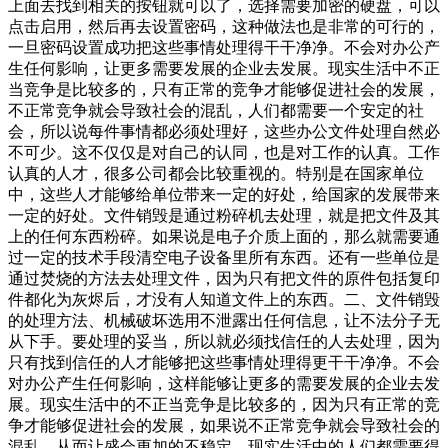
上面去找到相关的按钮就可以了，选择需要加密的硬盘，可以
点击启用，然后再去设置密码，这种做法也是非常的可行的，
一旦密码设置成功把这些事情处理得干干净净。不会对办公产
生任何影响，让更多需要发展的企业去发展。现实生活中不正
当竞争是比较多的，只有正常的竞争才能够促进社会的发展，
不正常竞争就会导致社会的混乱，人们都需要一个安定的社
会，所以说每件事情都必须处理好，这些办公文件处理自然必
不可少。这不仅仅是对自己的认同，也是对工作的认真。工作
认真的人才，很多公司都会比较重视的。特别是在国家单位
中，这些人才能够给单位带来一定的好处，给国家的发展带来
一定的好处。文件销毁是通过粉碎机去处理，就是把文件及其
上的任何东西粉碎。如果说是电子介质上面的，那么就需要通
过一定的技术手段清空电子设备里所有东西。还有一些单位是
通过焚烧的方法去处理文件，因为只有把文件的原件包括复印
件都化为灰烬后，才没有人知道文件上的东西。二、文件销毁
的处理方法、机械破坏选用不泄露出任何信息，让不法分子无
从下手。要处理的妥当，所以就必须找信任的人去处理，因为
只有找到信任的人才能够把这些事情处理得更干干净净。不会
对办公产生任何影响，这样能够让更多的需要发展的企业去发
展。现实生活中的不正当竞争是比较多的，因为只有正常的竞
争才能够促进社会的发展，如果说不正常竞争就会导致社会的
混乱，从而让盛会更加的不稳定。现实生活中的人们都需要得