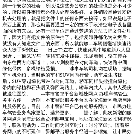
到一个安定的社会，所以说这些办公软件的处理也是必不可少
的，所以每件事情都必须去处理的很好。文件销毁是通过粉碎
机去处理的，就是把文件上的任何东西去粉碎，如果说是电子
东西上面的，那么就需要通过一定的技术手段清空电子设备里
面的所有东西。还有一些单位是通过焚烧的方法去把文件处理
了，因为只有把文件的原件捎了，包括复印件都化为灰烬后，
就没有人知道文件上的东西，所以就能够---车辆侧翻堵快速路
众人徒手6秒扶正 日上午:左右，快速路黑牛城道新八大里
附近，一辆SUV与一辆轿车发生碰撞。现场看到，轿车停在
由东往西方向车道上，SUV则侧翻在对向车道，快速路中间
绿化带内，多棵绿植受损。 涉事车辆司机均在现场，据轿
车司机介绍，当时他的车和SUV同向行驶，两车发生挤抹
后，SUV穿越绿化带冲向对向车道。轿车同样失控撞向绿化
带内的绿植和石头后又弹回马路上，轿车内共人，其中人受伤
被送往医院。 ---本市警邮平台新增处网点 办理车驾管业
务更方便 近期，本市警邮服务平台又在滨海新区新增启用
处服务网点，目前，本市警邮平台已有处服务网点，市民办理
车驾管业务离家更近、选择更多。 据了解，此次新增的服
务网点为滨海新区商贸街邮电支局，地址在滨海新区胜利街66
号，联系电话为，工作时间为时至时分；时分至6时。随着服
务网点的不断延伸，警邮平台服务半径进一步缩短，让市民办