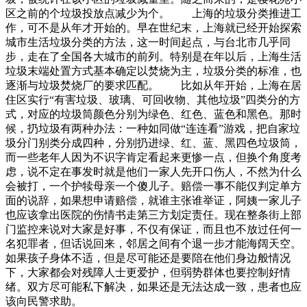
区之前的个垃圾投放点减少为个。 上海的垃圾分类推进工
作，可不是从年才开始的。早在世纪末，上海就已经开始探索
城市生活垃圾分类的方法，这一时间起点，与台北市几乎同
步，走在了全国各大城市的前列。特别是在年以后，上海生活
垃圾末端处置方式基本确定以焚烧为主，垃圾分类的标准，也
逐渐与垃圾焚烧厂的要求匹配。 比如从年开始，上海在居
住区实行“有害垃圾、玻璃、可回收物、其他垃圾”四类分的方
式，对应的垃圾筒颜色分别为绿色、红色、蓝色和黑色。那时
候，扔垃圾有两种办法：一种如同做“连连看”游戏，把自家垃
圾分门别类分成四种，分别扔进绿、红、蓝、黑四色垃圾筒，
而一些老年人因为不识字肯定看起来更惨一点，但换个角度考
虑，说不定在事发时就是他们一家人先开口伤人，不然为什么
会被打，一个护犊母亲一个傻儿子。赔偿一事不能仅判定单方
面的说辞，如果想申请赔偿，就谁主张谁举证，阿姨一家儿子
也应该拿出医院的伤情书走第三方划定责任。现在整条街上部
门监控来说对大家是好事，不仅有保证，而且也不放过任何一
名犯罪者，但话说回来，邻居之间有个退一步才能海阔天空。
如果孩子身体不适，但是尽可能还是要陪在他们身边般情况
下，大家都会对残障人士更爱护，但弱势群体也要控制好情
绪。双方尽可能私下解决，如果还是无法达成一致，患者也应
该向民警求助。