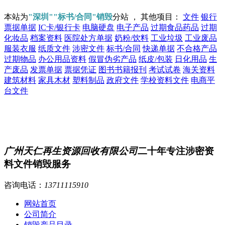
本站为
"深圳""标书/合同"销毁
分站 ， 其他项目：
文件
银行
票据单据
IC卡/银行卡
电脑硬盘
电子产品
过期食品药品
过期
化妆品
档案资料
医院处方单据
奶粉/饮料
工业垃圾
工业废品
服装衣服
纸质文件
涉密文件
标书/合同
快递单据
不合格产品
过期物品
办公用品资料
假冒伪劣产品
纸皮/包装
日化用品
生
产废品
发票单据
票据凭证
图书书籍报刊
考试试卷
海关资料
建筑材料
家具木材
塑料制品
政府文件
学校资料文件
电商平
台文件
广州天仁再生资源回收有限公司
二十年专注涉密资
料文件销毁服务
咨询电话：
13711115910
网站首页
公司简介
销毁产品目录