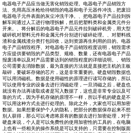
电器电子产品应当做无害化销毁处理。电器电子产品销毁方
法、先用高压水枪给待销毁的电器和电子元器件冲洗，把废旧
电器电子元件表面的灰尘冲洗干净。、把电器电子产品拉到拆
解车间通过人工进行物理拆解，然后把塑料类和金属类元件分
开来。、将分解后的电器电子产品元件拉到破碎机旁，用大型
破碎机对塑料元件和金属元件分别进行破碎处理。、对塑料残
渣和金属残渣分类打包回收，达到资源再生利用的目的。电器
电子产品销毁程序、对电器电子产品销毁程度说明，销毁需求
方应提供要销毁的产品类型、规格、数量，还有电器电子产品
报废清单以及对产品需要达到的销毁程度的详细说明。、销毁
公司需要去消除数据，最为直接的方法就是直接把主机的主板
敲碎，要破坏存储的芯片，这是非常重要的。硬盘销毁数据也
可以用消磁机。数据是使用磁性的原理进行读写存储的，所以
可以使用专业的设备去进行消磁处理，一旦消磁之后，硬盘也
就没有办法再读取或者是写入数据了，这也是非常专业以及可
靠的方式，因为手机存储的原理不一样，所以手机的硬盘是不
可以用这种方式去进行处理的。除此之外，大家也可以用加密
数据。如果想要保护个人的隐私，把部分的数据保存起来不想
别人获得，那么可以考虑将原有的数据去进行加密处理，对于
硬盘来说，个人是可以免费性的使用加密性的工具的，在电脑
上也有一些相关的操作系统是可以支持的，只需要在控制版面