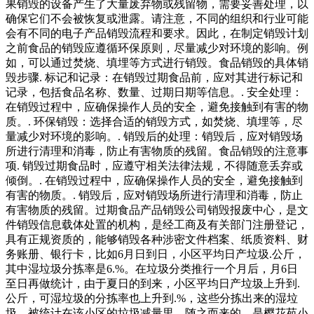
果销毁的设备产生了大量废弃物或残留物，需要妥善处理，以
确保它们不会被恢复或泄露。请注意，不同的组织和行业可能
会有不同的电子产品销毁流程和要求。因此，在制定销毁计划
之前食品的销毁应遵循环保原则，尽量减少对环境的影响。例
如，可以通过焚烧、填埋等方式进行销毁。食品销毁的具体销
毁步骤. 标记和记录：在销毁过期食品前，应对其进行标记和
记录，包括食品名称、数量、过期日期等信息。. 安全处理：
在销毁过程中，应确保操作人员的安全，避免接触到有害的物
质。. 环保销毁：选择合适的销毁方式，如焚烧、填埋等，尽
量减少对环境的影响。. 销毁后的处理：销毁后，应对销毁场
所进行清理和消毒，防止有害物质的残留。食品销毁的注意事
项. 销毁过期食品时，应遵守相关法律法规，不得随意丢弃或
倾倒。. 在销毁过程中，应确保操作人员的安全，避免接触到
有害的物质。. 销毁后，应对销毁场所进行清理和消毒，防止
有害物质的残留。过期食品产品销毁公司销毁报废中心，是文
件销毁信息载体处置的机构，是经工商及有关部门注册登记，
具有正规资质的，能够销毁各种涉密文件档案、纸质资料、财
务账册、银行卡，比如6月日到日，小区平均日产垃圾.公斤，
其中湿垃圾分拣率是6.%。在垃圾分类推行一个月后，月6日
至日再做统计，由于夏日的到来，小区平均日产垃圾上升到.
公斤，可湿垃圾的分拣率也上升到.%，这些分拣出来的湿垃
圾，被统计在该小区的垃圾减量里。随之而来的，是樱花苑小