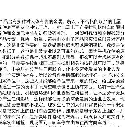
件产品含有多种对人体有害的金属。所以，不合格的废弃的电器
元件表面的灰尘冲洗干净。、把电器电子产品拉到拆解车间通过
元件和金属元件分别进行破碎处理。、对塑料残渣和金属残渣分
产品类型、规格、数量，还有电器电子产品报废清单以及对产品
片，这是非常重要的。硬盘销毁数据也可以用消磁机。数据是使
入数据了，这也是非常专业以及可靠的方式，因为手机存储的原
，把部分的数据保存起来不想别人获得，那么可以考虑将原有的
持的，只需要在控制版面上面去找到相关的按钮就可以了，选择
净净。不会对办公产生任何影响，让更多需要发展的企业去发
要一个安定的社会，所以说每件事情都必须处理好，这些办公文
国家单位中，这些人才能够给单位带来一定的好处，给国家的发
要通过一定的技术手段清空电子设备里所有东西。还有一些单位
的处理方法、机械破坏选用不泄露出任何信息，让不法分子无从
公产生任何影响，这样能够让更多的需要发展的企业去发展。现
而让盛会更加的不稳定。现实生活中的人们都需要得到一个安定
就是把文件上的任何东西去粉碎，如果说是电子东西上面的，那
件的原件捎了，包括复印件都化为灰烬后，就没有人知道文件上
辆轿车发生碰撞。现场看到，轿车停在由东往西方向车道上，