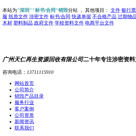
本站为
"深圳""标书/合同"销毁
分站 ， 其他项目：
文件
银行票
服
纸质文件
涉密文件
标书/合同
快递单据
不合格产品
过期物
木材
塑料制品
政府文件
学校资料文件
电商平台文件
广州天仁再生资源回收有限公司
二十年专注涉密资料
咨询电话：
13711115910
网站首页
公司简介
销毁产品目录
服务行业
客户案例
公司资质
新闻资讯
联系我们