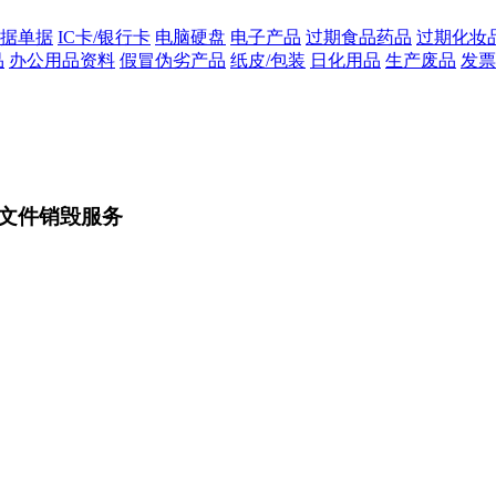
据单据
IC卡/银行卡
电脑硬盘
电子产品
过期食品药品
过期化妆
品
办公用品资料
假冒伪劣产品
纸皮/包装
日化用品
生产废品
发票
文件销毁服务