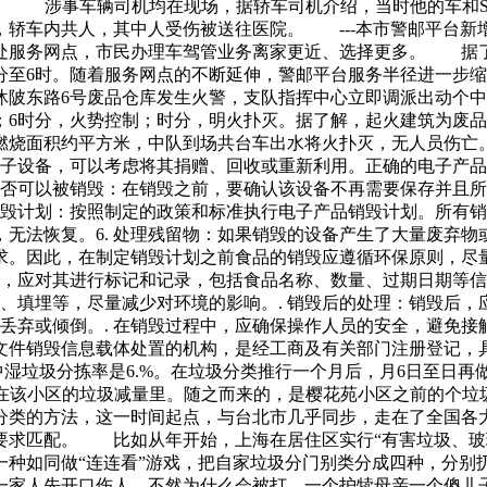
。 涉事车辆司机均在现场，据轿车司机介绍，当时他的车和S
，轿车内共人，其中人受伤被送往医院。 ---本市警邮平台新
处服务网点，市民办理车驾管业务离家更近、选择更多。 据
分至6时。随着服务网点的不断延伸，警邮平台服务半径进一步
沐陂东路6号废品仓库发生火警，支队指挥中心立即调派出动个中
；6时分，火势控制；时分，明火扑灭。据了解，起火建筑为废
燃烧面积约平方米，中队到场共台车出水将火扑灭，无人员伤亡
电子设备，可以考虑将其捐赠、回收或重新利用。正确的电子产品
是否可以被销毁：在销毁之前，要确认该设备不再需要保存并且所
销毁计划：按照制定的政策和标准执行电子产品销毁计划。所有销
无法恢复。6. 处理残留物：如果销毁的设备产生了大量废弃
求。因此，在制定销毁计划之前食品的销毁应遵循环保原则，尽
前，应对其进行标记和记录，包括食品名称、数量、过期日期等信
烧、填埋等，尽量减少对环境的影响。. 销毁后的处理：销毁后
丢弃或倾倒。. 在销毁过程中，应确保操作人员的安全，避免接
文件销毁信息载体处置的机构，是经工商及有关部门注册登记，
中湿垃圾分拣率是6.%。在垃圾分类推行一个月后，月6日至日再
计在该小区的垃圾减量里。随之而来的，是樱花苑小区之前的个
分类的方法，这一时间起点，与台北市几乎同步，走在了全国各
要求匹配。 比如从年开始，上海在居住区实行“有害垃圾、玻
一种如同做“连连看”游戏，把自家垃圾分门别类分成四种，分别
一家人先开口伤人，不然为什么会被打，一个护犊母亲一个傻儿