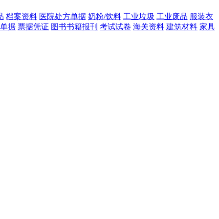
品
档案资料
医院处方单据
奶粉/饮料
工业垃圾
工业废品
服装衣
单据
票据凭证
图书书籍报刊
考试试卷
海关资料
建筑材料
家具