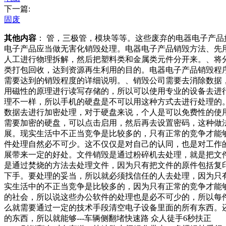
下一篇:
固废
其他内容
： 管，三极管，模块等等。这些废弃的电器电子产
电子产品应当做无害化销毁处理。电器电子产品销毁方法、先
人工进行物理拆解，然后把塑料类和金属类元件分开来。、将
类打包回收，达到资源再生利用的目的。电器电子产品销毁程
需要达到的销毁程度的详细说明。、销毁公司需要去消除数据
用磁性的原理进行读写存储的，所以可以使用专业的设备去进
理不一样，所以手机的硬盘是不可以用这种方式去进行处理的
数据去进行加密处理，对于硬盘来说，个人是可以免费性的使
需要加密的硬盘，可以点击启用，然后再去设置密码，这种做
展。现实生活中不正当竞争是比较多的，只有正常的竞争才能
件处理自然必不可少。这不仅仅是对自己的认同，也是对工作
展带来一定的好处。文件销毁是通过粉碎机去处理，就是把文
是通过焚烧的方法去处理文件，因为只有把文件的原件包括复
下手。要处理的妥当，所以就必须找信任的人去处理，因为只
实生活中的不正当竞争是比较多的，因为只有正常的竞争才能
的社会，所以说这些办公软件的处理也是必不可少的，所以每
么就需要通过一定的技术手段清空电子设备里面的所有东西。
的东西，所以就能够---车辆侧翻堵快速路 众人徒手6秒扶