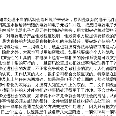
品如果处理不当的话就会给环境带来破坏，原因是废弃的电子元
用高压水枪给待销毁的电器和电子元器件冲洗，把废旧电器电子
分解后的电器电子产品元件拉到破碎机旁，用大型破碎机对塑料
序、对电器电子产品销毁程度说明，销毁需求方应提供要销毁的
，最为直接的方法就是直接把主机的主板敲碎，要破坏存储的芯
行消磁处理，一旦消磁之后，硬盘也就没有办法再读取或者是写
。除此之外，大家也可以用加密数据。如果想要保护个人的隐私
用加密性的工具的，在电脑上也有一些相关的操作系统是可以支
法也是非常的可行的，一旦密码设置成功把这些事情处理得干干
够促进社会的发展，不正常竞争就会导致社会的混乱，人们都需
的认真。工作认真的人才，很多公司都会比较重视的。特别是在
件及其上的任何东西粉碎。如果说是电子介质上面的，那么就需
印件都化为灰烬后，才没有人知道文件上的东西。二、文件销毁
有找到信任的人才能够把这些事情处理得更干干净净。不会对办
够促进社会的发展，如果说不正常竞争就会导致社会的混乱，从
件事情都必须去处理的很好。文件销毁是通过粉碎机去处理的，
还有一些单位是通过焚烧的方法去把文件处理了，因为只有把文
正 日上午:左右，快速路黑牛城道新八大里附近，一辆SUV与一