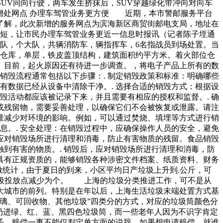
UV同向行驶，两车发生挤抹后，SUV穿越绿化带冲向对向车
增处网点 办理车驾管业务更方便 近期，本市警邮服务平台
了解，此次新增的服务网点为滨海新区商贸街邮电支局，地址在
缩短，让市民办理车驾管业务更近一信息时报讯（记者陈子垤通
队，个大队，共辆消防车，辆指挥车，6名指战员到场处置。当
品仓库，单层，铁皮盖顶结构，建筑面积约平方米。着火部位仓
。目前，起火原因还有待进一步调查。，将电子产品上所有的数
销毁流程通常包括以下步骤：. 制定销毁政策和标准：明确哪些
有数据已经从设备中清除干净。. 选择合适的销毁方式：根据设
毁活动都应该被记录下来，并且需要有相应的授权和监督。. 确
物或残留物，需要妥善处理，以确保它们不会被恢复或泄露。请注
量减少对环境的影响。例如，可以通过焚烧、填埋等方式进行销
息。. 安全处理：在销毁过程中，应确保操作人员的安全，避免
，应对销毁场所进行清理和消毒，防止有害物质的残留。食品销毁
触到有害的物质。. 销毁后，应对销毁场所进行清理和消毒，防
具有正规资质的，能够销毁各种涉密文件档案、纸质资料、财务
做统计，由于夏日的到来，小区平均日产垃圾上升到.公斤，可
垃圾投放点减少为个。 上海的垃圾分类推进工作，可不是从
大城市的前列。特别是在年以后，上海生活垃圾末端处置方式基
璃、可回收物、其他垃圾”四类分的方式，对应的垃圾筒颜色分
扔进绿、红、蓝、黑四色垃圾筒，而一些老年人因为不识字肯定
子。赔偿一事不能仅判定单方面的说辞，如果想申请赔偿，就谁