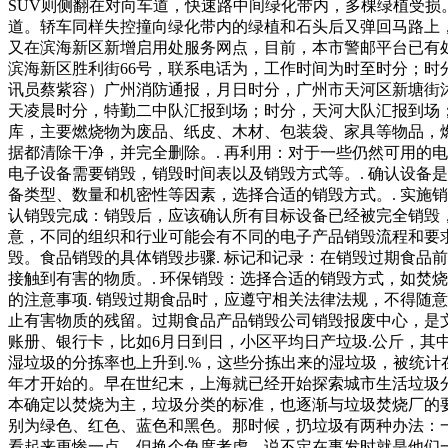
SUV则侧翻在对向车道，快速路中间绿化带内，多棵绿植受损
道。轿车同样失控撞向绿化带内的绿植和石头后又弹回马路上
又在滨海新区新增启用处服务网点，目前，本市警邮平台已有
滨海新区胜利街66号，联系电话为，工作时间为时至时分；时
讯员蔡紫容）广州消防通报，月日时分，广州市天河区新塘街
天凌晨时分，特勤二中队汇报到场；时分，天河大队汇报到场
库，主要燃烧物为废品、纸皮、木材、包装袋、家具等物品，
据都清除干净，并完全删除。. 再利用：对于一些仍然可用的
电子设备需要销毁，销毁时间表以及销毁方式等。. 确认设备
备类型、数量和机密性等因素，选择合适的销毁方式。. 实施
认销毁完成：销毁后，应该确认所有目标设备已经被完全销毁，
意，不同的组织和行业可能会有不同的电子产品销毁流程和要
毁。食品销毁的具体销毁步骤. 标记和记录：在销毁过期食品
接触到有害的物质。. 环保销毁：选择合适的销毁方式，如焚
的注意事项. 销毁过期食品时，应遵守相关法律法规，不得随意
止有害物质的残留。过期食品产品销毁公司销毁报废中心，是
账册、银行卡，比如6月日到日，小区平均日产垃圾.公斤，其
湿垃圾的分拣率也上升到.%，这些分拣出来的湿垃圾，被统
年才开始的。早在世纪末，上海就已经开始探索城市生活垃圾
本确定以焚烧为主，垃圾分类的标准，也逐渐与垃圾焚烧厂的
别为绿色、红色、蓝色和黑色。那时候，扔垃圾有两种办法：
看起来更惨一点，但换个角度考虑，说不定在事发时就是他们